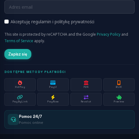
FAQ
RSS
O nas
Akceptuję regulamin i politykę prywatności
Cennik
This site is protected by reCAPTCHA and the Google
Privacy Policy
and
Aplikacja Mobilna
Terms of Service
apply.
Zapisz się
DOSTĘPNE METODY PŁATNOŚCI
HotPay
PayU
P24
BLIK
PayByLink
PayNow
Revolut
Przelew
Pomoc 24/7
Pomoc online