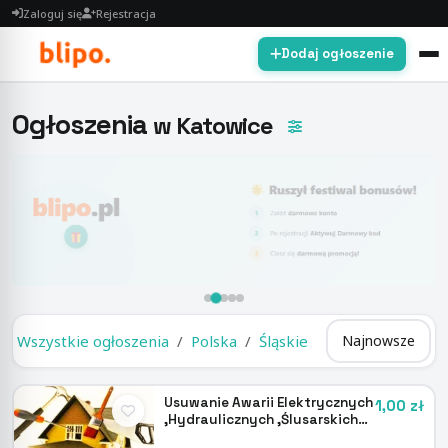
Zaloguj się
Rejestracja
Dodaj ogłoszenie
Ogłoszenia
w Katowice
Wszystkie ogłoszenia
Polska
Śląskie
Katowice
Usuwanie Awarii Elektrycznych
1,00 zł
,Hydraulicznych ,Ślusarskich+
Montaże