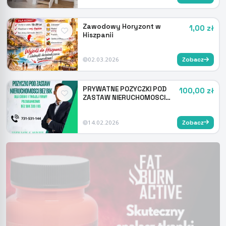
Zawodowy Horyzont w
1,00 zł
Hiszpanii
02.03.2026
Zobacz
PRYWATNE POZYCZKI POD
100,00 zł
ZASTAW NIERUCHOMOSCI
NAWET NA 100 MSC
14.02.2026
Zobacz