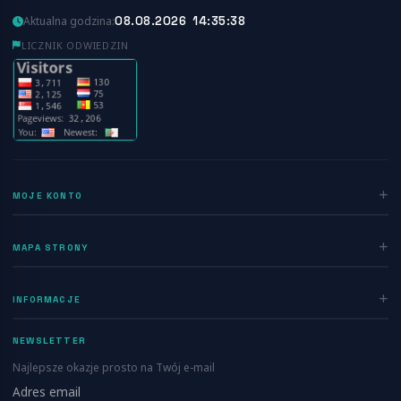
08.08.2026 14:35:39
Aktualna godzina:
LICZNIK ODWIEDZIN
MOJE KONTO
Zaloguj się
MAPA STRONY
Rejestracja
Home
INFORMACJE
Ogłoszenia
Polityka prywatności
Dodaj ogłoszenie
NEWSLETTER
Regulamin
Blog
Najlepsze okazje prosto na Twój e-mail
Kontakt
Adres email
Info