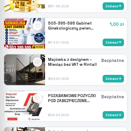
01.08.2026
Zobacz
503-395-595 Gabinet
1,00 zł
Ginekologiczny pełen
Kompleksowe usługi
14.07.2026
Zobacz
Majówka z designem –
Bezpłatne
Miesiąc bez VAT w Rintal!
04.05.2026
Zobacz
POZABANKOWE POZYCZKI
Bezpłatne
POD ZABEZPIECZENIE
NIERUCHOMOSCI
26.04.2026
Zobacz