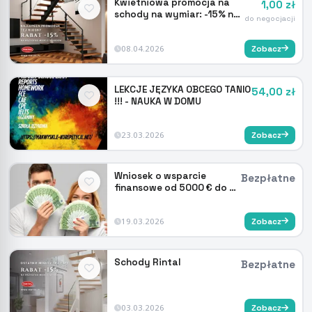
Kwietniowa promocja na
1,00 zł
schody na wymiar: -15% na
do negocjacji
Twój nowy p
08.04.2026
Zobacz
LEKCJE JĘZYKA OBCEGO TANIO
54,00 zł
!!! - NAUKA W DOMU
23.03.2026
Zobacz
Wniosek o wsparcie
Bezpłatne
finansowe od 5000 € do 5
000 000 €
19.03.2026
Zobacz
Schody Rintal
Bezpłatne
03.03.2026
Zobacz