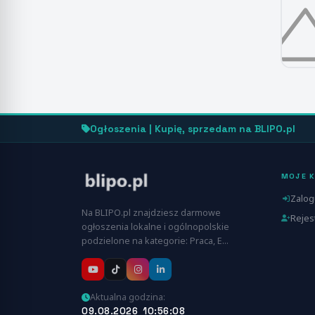
Ogłoszenia | Kupię, sprzedam na BLIPO.pl
MOJE 
Zalog
Na BLIPO.pl znajdziesz darmowe
Rejes
ogłoszenia lokalne i ogólnopolskie
podzielone na kategorie: Praca, E…
Aktualna godzina:
09.08.2026 10:56:09