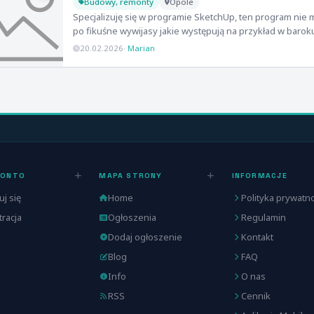
Budowy, remonty
Opole
Specjalizuję się w programie SketchUp, ten program nie
po fikuśne wywijasy jakie występują na przykład w barok
20.02.2026
·
Marian
KONTO
MAPA STRONY
INFORMACJE
uj się
Home
Polityka prywatno
tracja
Ogłoszenia
Regulamin
Dodaj ogłoszenie
Kontakt
Blog
FAQ
Info
O nas
RSS
Cennik