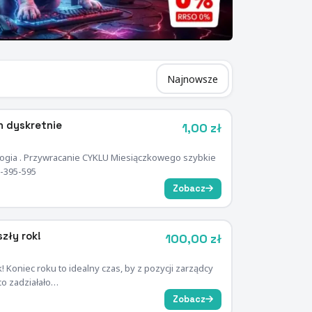
h dyskretnie
1,00 zł
logia . Przywracanie CYKLU Miesiączkowego szybkie
3-395-595
Zobacz
szły rok!
100,00 zł
! Koniec roku to idealny czas, by z pozycji zarządcy
co zadziałało…
Zobacz