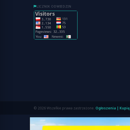
LICZNIK ODWIEDZIN
© 2026 Wszelkie prawa zastrzeżone.
Ogłoszenia | Kupię