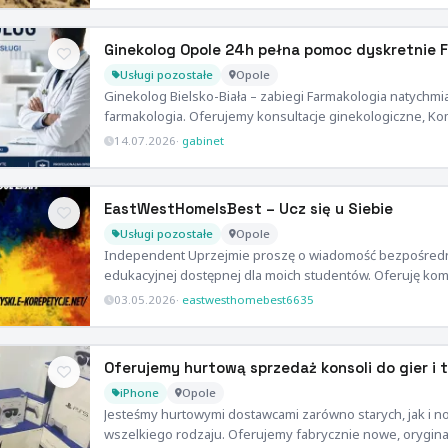
Ginekolog Opole 24h pełna pomoc dyskretnie 
Usługi pozostałe
Opole
Ginekolog Bielsko-Biała – zabiegi Farmakologia natychm
farmakologia. Oferujemy konsultacje ginekologiczne, Kom
14.07.2026
·
gabinet
EastWestHomeIsBest – Ucz się u Siebie
Usługi pozostałe
Opole
Independent Uprzejmie proszę o wiadomość bezpośredni
edukacyjnej dostępnej dla moich studentów. Oferuję k
03.05.2026
·
eastwesthomebest6635
Oferujemy hurtową sprzedaż konsoli do gier i
iPhone
Opole
Jesteśmy hurtowymi dostawcami zarówno starych, jak i 
wszelkiego rodzaju. Oferujemy fabrycznie nowe, orygin