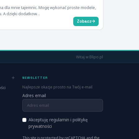
 ma dla mnie tajemnic. Mogę wykonać proste modele,
u. A dzięki dodatkow…
Zobacz
Witaj w Blipo.pl
NEWSLETTER
Najlepsze okazje prosto na Twój e-mail
ści
Adres email
Akceptuję regulamin i politykę
prywatności
This site is protected by reCAPTCHA and the