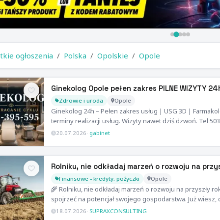
tkie ogłoszenia
Polska
Opolskie
Opole
Ginekolog Opole pełen zakres PILNE WIZYTY 24
Zdrowie i uroda
Opole
Ginekolog 24h – Pełen zakres usług | USG 3D | Farmako
terminy realizacji usług. Wizyty nawet dziś dzwoń. Tel 50
20.07.2026
·
gabinet
Rolniku, nie odkładaj marzeń o rozwoju na przy
Finansowe - kredyty, pożyczki
Opole
🌾 Rolniku, nie odkładaj marzeń o rozwoju na przyszły rok
spojrzeć na potencjał swojego gospodarstwa. Już wiesz, 
18.07.2026
·
SUPRAXCONSULTING