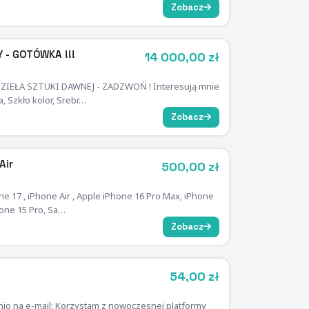
Zobacz
 - GOTÓWKA !!!
14 000,00 zł
DZIEŁA SZTUKI DAWNEJ - ZADZWOŃ ! Interesują mnie
a, Szkło kolor, Srebr…
Zobacz
Air
500,00 zł
e 17 , iPhone Air , Apple iPhone 16 Pro Max, iPhone
hone 15 Pro, Sa…
Zobacz
54,00 zł
o na e-mail: Korzystam z nowoczesnej platformy