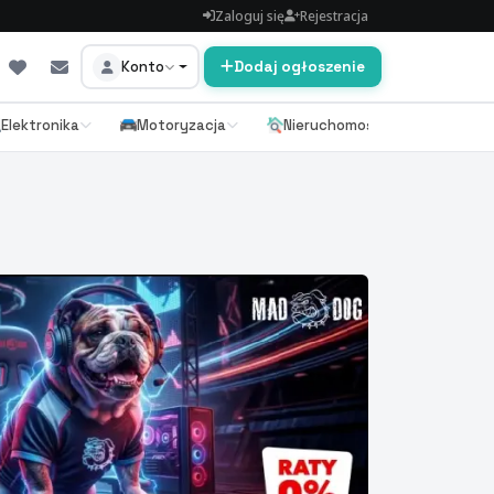
Zaloguj się
Rejestracja
Konto
Dodaj ogłoszenie
Elektronika
Motoryzacja
Nieruchomości