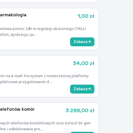
Farmakologia
1,00 zł
iastowa pomoc 24h w regulacji utraconego CYKLU
fort, dyskrecja i pr…
Zobacz
54,00 zł
o na e-mail: Korzystam z nowoczesnej platformy
ompleksowe przygotowanie d…
Zobacz
 telefonów komór
3 299,00 zł
nowych telefonów komórkowych oraz konsol do gier
alne i odblokowane pro…