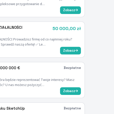
ompleksowe przygotowanie d…
Zobacz
ZIAŁALNOŚCI
50 000,00 zł
NOŚCI Prowadzisz firmę od co najmniej roku?
 Sprawdź naszą ofertę! ✅ Le…
Zobacz
 000 000 €
Bezpłatne
tóra będzie reprezentować Twoje interesy? Masz
omóc? U nas możesz pożyczyć…
Zobacz
isku SketchUp
Bezpłatne