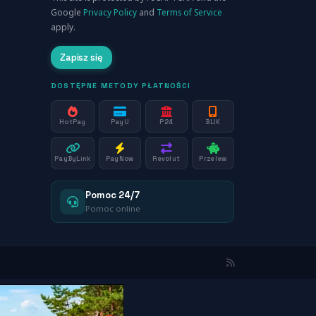
Google
Privacy Policy
and
Terms of Service
apply.
Zapisz się
DOSTĘPNE METODY PŁATNOŚCI
HotPay
PayU
P24
BLIK
PayByLink
PayNow
Revolut
Przelew
Pomoc 24/7
Pomoc online