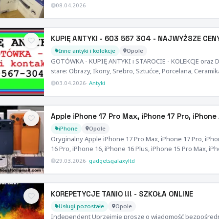
08.04.2026
KUPIĘ ANTYKI - 603 567 304 - NAJWYŻSZE CENY
Inne antyki i kolekcje
Opole
GOTÓWKA - KUPIĘ ANTYKI i STAROCIE - KOLEKCJE oraz 
stare: Obrazy, Ikony, Srebro, Sztućce, Porcelana, Ceramik
03.04.2026
·
Antyki
Apple iPhone 17 Pro Max, iPhone 17 Pro, iPhone 
iPhone
Opole
Oryginalny Apple iPhone 17 Pro Max, iPhone 17 Pro, iPhon
16 Pro, iPhone 16, iPhone 16 Plus, iPhone 15 Pro Max, iP
29.03.2026
·
gadgetsgalaxyltd
KOREPETYCJE TANIO !!! - SZKOŁA ONLINE
Usługi pozostałe
Opole
Independent Uprzejmie proszę o wiadomość bezpośredni