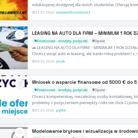
edukacyjnej dostępnej dla moich studentów. Oferuję k
23.03.2026
·
eastwesthomebest3
LEASING NA AUTO DLA FIRM – MINIMUM 1 ROK D
Finansowe - kredyty, pożyczki
Opole
🚗 LEASING NA AUTO DLA FIRM – MINIMUM 1 ROK DZIAŁAL
Chcesz wziąć auto w leasing, ale banki robią problem? 
04.03.2026
·
Jacek
Wniosek o wsparcie finansowe od 5000 € do 5
Finansowe - kredyty, pożyczki
Opole
Chcesz kompetentnej, niezależnej osoby kontaktowej, k
problemy z pożyczeniem pieniędzy i nikt nie chce Ci p
03.03.2026
·
pglltd
Modelowanie bryłowe i wizualizacja w środow