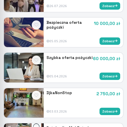
26.07.2026
Zobacz
Bezpieczna oferta
10 000,00 zł
pożyczki
05.05.2026
Zobacz
Szybka oferta pożyczki
60 000,00 zł
05.04.2026
Zobacz
DjkaNonStop
2 750,00 zł
03.03.2026
Zobacz