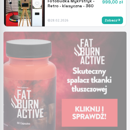
Fotobudka MykPstryk -
999,00 zł
Retro - klasyczna - 360
28.02.2026
Zobacz