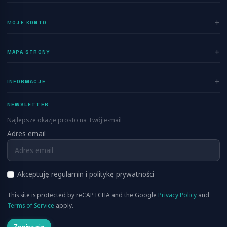
MOJE KONTO
Zaloguj się
MAPA STRONY
Rejestracja
Home
INFORMACJE
Ogłoszenia
Polityka prywatności
Dodaj ogłoszenie
NEWSLETTER
Regulamin
Blog
Najlepsze okazje prosto na Twój e-mail
Kontakt
Adres email
Info
FAQ
RSS
O nas
Akceptuję regulamin i politykę prywatności
Cennik
This site is protected by reCAPTCHA and the Google
Privacy Policy
and
Aplikacja Mobilna
Terms of Service
apply.