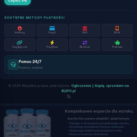
Zapisz się
DOSTĘPNE METODY PŁATNOŚCI
HotPay
PayU
P24
BLIK
PayByLink
PayNow
Revolut
Przelew
Pomoc 24/7
Pomoc online
© 2026 Wszelkie prawa zastrzeżone.
Ogłoszenia | Kupię, sprzedam na
BLIPO.pl