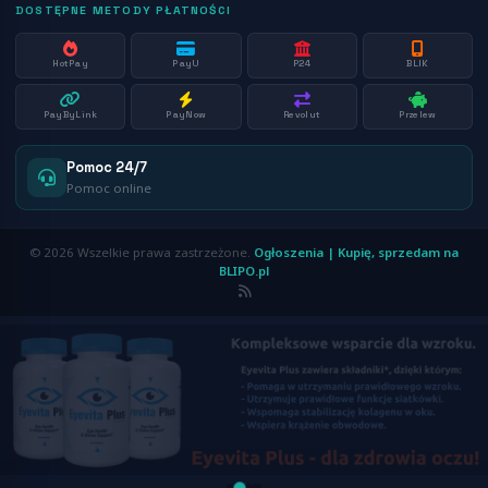
DOSTĘPNE METODY PŁATNOŚCI
HotPay
PayU
P24
BLIK
PayByLink
PayNow
Revolut
Przelew
Pomoc 24/7
Pomoc online
© 2026 Wszelkie prawa zastrzeżone.
Ogłoszenia | Kupię, sprzedam na
BLIPO.pl