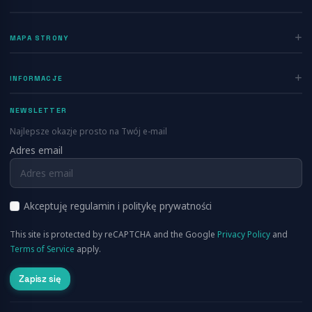
Zaloguj się
MAPA STRONY
Rejestracja
Home
INFORMACJE
Ogłoszenia
Polityka prywatności
Dodaj ogłoszenie
NEWSLETTER
Regulamin
Blog
Najlepsze okazje prosto na Twój e-mail
Kontakt
Adres email
Info
FAQ
RSS
O nas
Akceptuję regulamin i politykę prywatności
Cennik
This site is protected by reCAPTCHA and the Google
Privacy Policy
and
Aplikacja Mobilna
Terms of Service
apply.
Zapisz się