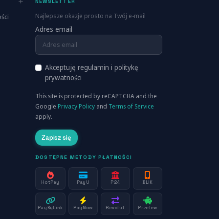
NEWSLETTER
Najlepsze okazje prosto na Twój e-mail
ści
Adres email
Akceptuję regulamin i politykę
prywatności
This site is protected by reCAPTCHA and the
Google
Privacy Policy
and
Terms of Service
apply.
Zapisz się
DOSTĘPNE METODY PŁATNOŚCI
HotPay
PayU
P24
BLIK
PayByLink
PayNow
Revolut
Przelew