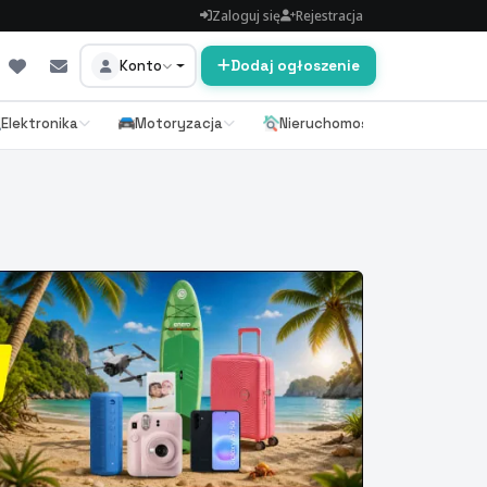
Zaloguj się
Rejestracja
Konto
Dodaj ogłoszenie
Elektronika
Motoryzacja
Nieruchomości