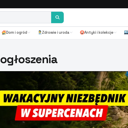
Dom i ogród
Zdrowie i uroda
Antyki i kolekcje
– ogłoszenia