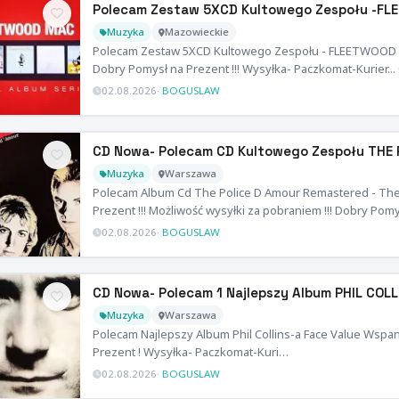
Polecam Zestaw 5XCD Kultowego Zespołu -F
Muzyka
Mazowieckie
Polecam Zestaw 5XCD Kultowego Zespołu - FLEETWOOD 
Dobry Pomysł na Prezent !!! Wysyłka- Paczkomat-Kurier.
02.08.2026
·
BOGUSLAW
CD Nowa- Polecam CD Kultowego Zespołu THE 
Muzyka
Warszawa
Polecam Album Cd The Police D Amour Remastered - The 
Prezent !!! Możliwość wysyłki za pobraniem !!! Dobry Po
02.08.2026
·
BOGUSLAW
CD Nowa- Polecam 1 Najlepszy Album PHIL COLL
Muzyka
Warszawa
Polecam Najlepszy Album Phil Collins-a Face Value Wsp
Prezent ! Wysyłka- Paczkomat-Kuri…
02.08.2026
·
BOGUSLAW