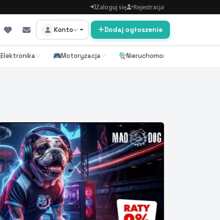
Zaloguj się
Rejestracja
Konto
Dodaj ogłoszenie
Elektronika
Motoryzacja
Nieruchomości