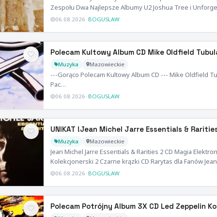
Zespołu Dwa Najlepsze Albumy U2 Joshua Tree i Unforge
06.08.2026
·
BOGUSLAW
Polecam Kultowy Album CD Mike Oldfield Tubul
Muzyka
Mazowieckie
---Gorąco Polecam Kultowy Album CD --- Mike Oldfield Tu
Pac…
06.08.2026
·
BOGUSLAW
UNIKAT !Jean Michel Jarre Essentials & Raritie
Muzyka
Mazowieckie
Jean Michel Jarre Essentials & Rarities 2 CD Magia Elekt
Kolekcjonerski 2 Czarne krązki CD Rarytas dla Fanów Jea
06.08.2026
·
BOGUSLAW
Polecam Potrójny Album 3X CD Led Zeppelin 