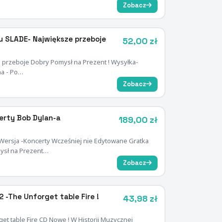
Zobacz
 SLADE- Największe przeboje
52,00 zł
przeboje Dobry Pomysł na Prezent ! Wysyłka-
na - Po…
Zobacz
erty Bob Dylan-a
189,00 zł
 Wersja -Koncerty Wcześniej nie Edytowane Gratka
ysł na Prezent…
Zobacz
-The Unforget table Fire !
43,98 zł
t table Fire CD Nowe ! W Historii Muzycznej