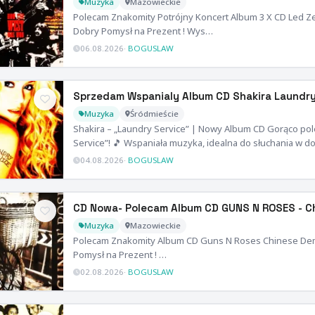
Muzyka
Mazowieckie
Polecam Znakomity Potrójny Koncert Album 3 X CD Led 
Dobry Pomysł na Prezent ! Wys…
06.08.2026
·
BOGUSLAW
Sprzedam Wspanialy Album CD Shakira Laundr
Muzyka
Śródmieście
Shakira – „Laundry Service” | Nowy Album CD Gorąco po
Service”! 🎵 Wspaniała muzyka, idealna do słuchania w 
04.08.2026
·
BOGUSLAW
CD Nowa- Polecam Album CD GUNS N ROSES - C
Muzyka
Mazowieckie
Polecam Znakomity Album CD Guns N Roses Chinese De
Pomysł na Prezent ! …
02.08.2026
·
BOGUSLAW