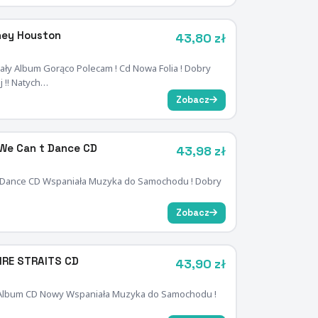
ney Houston
43,80 zł
y Album Gorąco Polecam ! Cd Nowa Folia ! Dobry
j !! Natych…
Zobacz
 We Can t Dance CD
43,98 zł
 Dance CD Wspaniała Muzyka do Samochodu ! Dobry
Zobacz
IRE STRAITS CD
43,90 zł
s Album CD Nowy Wspaniała Muzyka do Samochodu !