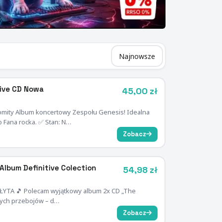
Live CD Nowa
45,00 zł
omity Album koncertowy Zespołu Genesis! Idealna
 Fana rocka. ✅ Stan: N…
Zobacz
Album Definitive Colection
54,98 zł
A PŁYTA 🎵 Polecam wyjątkowy album 2x CD „The
szych przebojów – d…
Zobacz