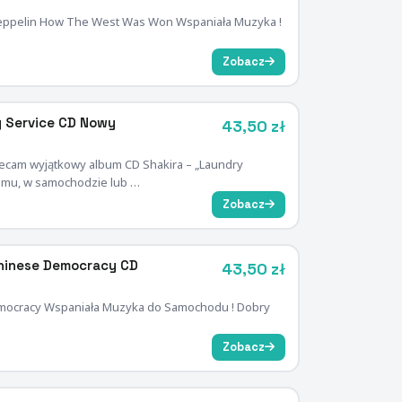
Zeppelin How The West Was Won Wspaniała Muzyka !
Zobacz
y Service CD Nowy
43,50 zł
lecam wyjątkowy album CD Shakira – „Laundry
domu, w samochodzie lub …
Zobacz
hinese Democracy CD
43,50 zł
mocracy Wspaniała Muzyka do Samochodu ! Dobry
Zobacz