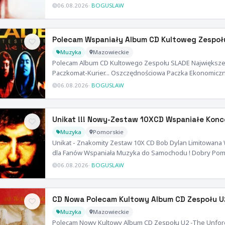
06.08.2026
·
BOGUSLAW
Polecam Wspaniały Album CD Kultoweg Zespołu
Muzyka
Mazowieckie
Polecam Album CD Kultowego Zespołu SLADE Największe 
Paczkomat-Kurier... Oszczędnościowa Paczka Ekonomicz
06.08.2026
·
BOGUSLAW
Unikat !!! Nowy-Zestaw 10XCD Wspaniałe Konc
Muzyka
Pomorskie
Unikat - Znakomity Zestaw 10X CD Bob Dylan Limitowana
dla Fanów Wspaniała Muzyka do Samochodu ! Dobry Pom
06.08.2026
·
BOGUSLAW
CD Nowa Polecam Kultowy Album CD Zespołu U2 
Muzyka
Mazowieckie
Polecam Nowy Kultowy Album CD Zespołu U2 -The Unforge