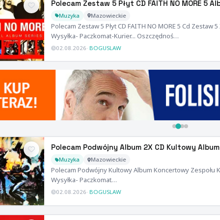
Polecam Zestaw 5 Płyt CD FAITH NO MORE 5 A
Muzyka
Mazowieckie
Polecam Zestaw 5 Płyt CD FAITH NO MORE 5 Cd Zestaw 5
Wysyłka- Paczkomat-Kurier... Oszczędnoś…
02.08.2026
·
BOGUSLAW
Polecam Podwójny Album 2X CD Kultowy Album
Muzyka
Mazowieckie
Polecam Podwójny Kultowy Album Koncertowy Zespołu KI
Wysyłka- Paczkomat…
02.08.2026
·
BOGUSLAW