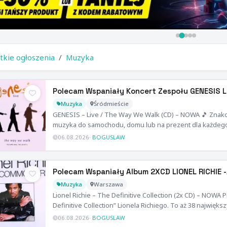
tkie ogłoszenia
Muzyka
Polecam Wspaniały Koncert Zespołu GENESIS 
Muzyka
Śródmieście
GENESIS – Live / The Way We Walk (CD) – NOWA 🎵 Znak
muzyka do samochodu, domu lub na prezent dla każdego
06.08.2026
·
BOGUSLAW
Polecam Wspaniały Album 2XCD LIONEL RICHIE -
Muzyka
Warszawa
Lionel Richie – The Definitive Collection (2x CD) – NOW
Definitive Collection” Lionela Richiego. To aż 38 najwięk
06.08.2026
·
BOGUSLAW