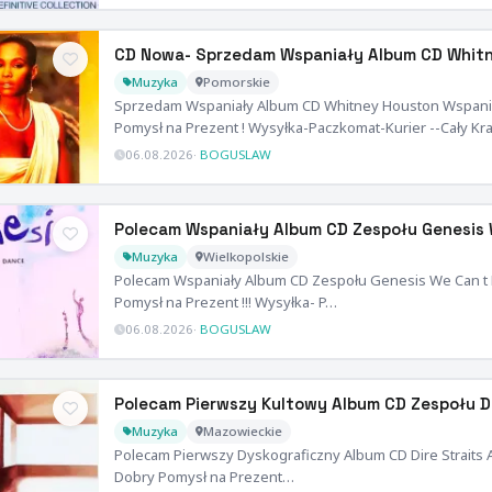
CD Nowa- Sprzedam Wspaniały Album CD Whit
Muzyka
Pomorskie
Sprzedam Wspaniały Album CD Whitney Houston Wspaniał
Pomysł na Prezent ! Wysyłka-Paczkomat-Kurier --Cały Kra
06.08.2026
·
BOGUSLAW
Polecam Wspaniały Album CD Zespołu Genesis
Muzyka
Wielkopolskie
Polecam Wspaniały Album CD Zespołu Genesis We Can t
Pomysł na Prezent !!! Wysyłka- P…
06.08.2026
·
BOGUSLAW
Polecam Pierwszy Kultowy Album CD Zespołu D
Muzyka
Mazowieckie
Polecam Pierwszy Dyskograficzny Album CD Dire Strait
Dobry Pomysł na Prezent…