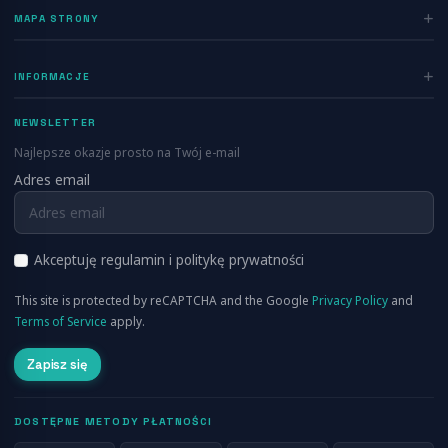
MAPA STRONY
Rejestracja
Home
INFORMACJE
Ogłoszenia
Polityka prywatności
Dodaj ogłoszenie
NEWSLETTER
Regulamin
Blog
Najlepsze okazje prosto na Twój e-mail
Kontakt
Adres email
Info
FAQ
RSS
O nas
Akceptuję regulamin i politykę prywatności
Cennik
This site is protected by reCAPTCHA and the Google
Privacy Policy
and
Aplikacja Mobilna
Terms of Service
apply.
Zapisz się
DOSTĘPNE METODY PŁATNOŚCI