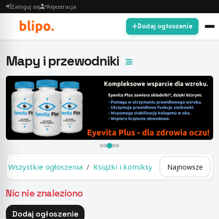
Zaloguj się
Rejestracja
Dodaj ogłoszenie
Mapy i przewodniki
Wszystkie ogłoszenia
Książki i komiksy
Mapy i przewod
Nic nie znaleziono
Dodaj ogłoszenie