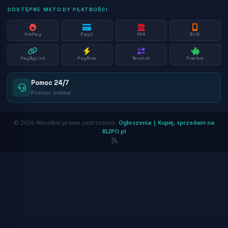
DOSTĘPNE METODY PŁATNOŚCI
HotPay
PayU
P24
BLIK
PayByLink
PayNow
Revolut
Przelew
Pomoc 24/7
Pomoc online
© 2026 Wszelkie prawa zastrzeżone.
Ogłoszenia | Kupię, sprzedam na
BLIPO.pl