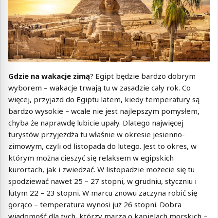
Gdzie na wakacje zimą
? Egipt będzie bardzo dobrym
wyborem – wakacje trwają tu w zasadzie cały rok. Co
więcej, przyjazd do Egiptu latem, kiedy temperatury są
bardzo wysokie – wcale nie jest najlepszym pomysłem,
chyba że naprawdę lubicie upały. Dlatego najwięcej
turystów przyjeżdża tu właśnie w okresie jesienno-
zimowym, czyli od listopada do lutego. Jest to okres, w
którym można cieszyć się relaksem w egipskich
kurortach, jak i zwiedzać. W listopadzie możecie się tu
spodziewać nawet 25 – 27 stopni, w grudniu, styczniu i
lutym 22 – 23 stopni. W marcu znowu zaczyna robić się
gorąco – temperatura wynosi już 26 stopni. Dobra
wiadomość dla tych, którzy marzą o kąpielach morskich –