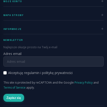
MOJE KONTO
Zaloguj się
MAPA STRONY
Rejestracja
Home
INFORMACJE
Ogłoszenia
Polityka prywatności
Dodaj ogłoszenie
NEWSLETTER
Regulamin
Blog
Najlepsze okazje prosto na Twój e-mail
Kontakt
Adres email
Info
FAQ
RSS
O nas
Akceptuję regulamin i politykę prywatności
Cennik
This site is protected by reCAPTCHA and the Google
Privacy Policy
and
Aplikacja Mobilna
Terms of Service
apply.
Zapisz się