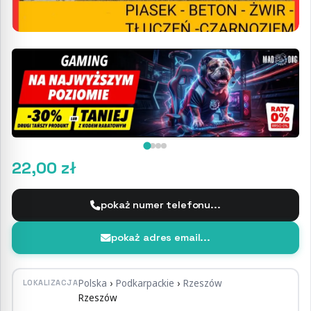
22,00 zł
pokaż numer telefonu...
pokaż adres email...
Polska
›
Podkarpackie
›
Rzeszów
LOKALIZACJA
Rzeszów