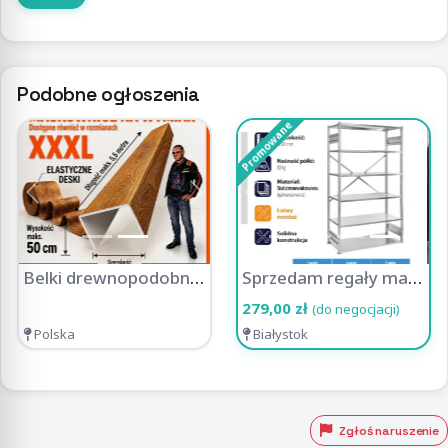
Podobne ogłoszenia
Promowane
Previous
Next
Previous
Nex
Belki drewnopodobne Plastmaker - dekoracja z charakterem
Sprzedam regały magazynowe, metalowe od 279zł (MS REGAŁY)
279,00 zł
(do negocjacji)
Polska
Białystok
Zgłoś naruszenie