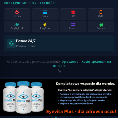
DOSTĘPNE METODY PŁATNOŚCI
HotPay
PayU
P24
BLIK
PayByLink
PayNow
Revolut
Przelew
Pomoc 24/7
Pomoc online
© 2026 Wszelkie prawa zastrzeżone.
Ogłoszenia | Kupię, sprzedam na
BLIPO.pl