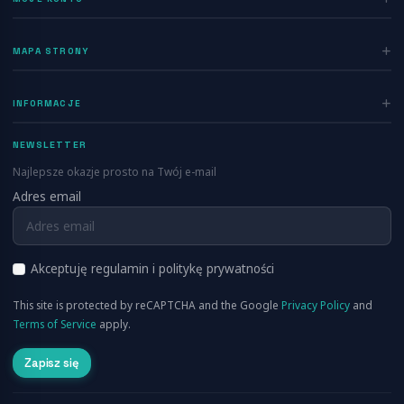
Zaloguj się
MAPA STRONY
Rejestracja
Home
INFORMACJE
Ogłoszenia
Polityka prywatności
Dodaj ogłoszenie
NEWSLETTER
Regulamin
Blog
Najlepsze okazje prosto na Twój e-mail
Kontakt
Adres email
Info
FAQ
RSS
O nas
Akceptuję regulamin i politykę prywatności
Cennik
This site is protected by reCAPTCHA and the Google
Privacy Policy
and
Aplikacja Mobilna
Terms of Service
apply.
Zapisz się