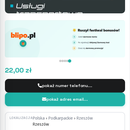
22,00 zł
pokaż numer telefonu...
pokaż adres email...
Polska
›
Podkarpackie
›
Rzeszów
LOKALIZACJA
Rzeszów