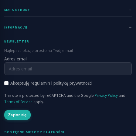
Zaloguj się
MAPA STRONY
Rejestracja
Home
INFORMACJE
Ogłoszenia
Polityka prywatności
Dodaj ogłoszenie
NEWSLETTER
Regulamin
Blog
Najlepsze okazje prosto na Twój e-mail
Kontakt
Adres email
Info
FAQ
RSS
O nas
Akceptuję regulamin i politykę prywatności
Cennik
This site is protected by reCAPTCHA and the Google
Privacy Policy
and
Aplikacja Mobilna
Terms of Service
apply.
Zapisz się
DOSTĘPNE METODY PŁATNOŚCI