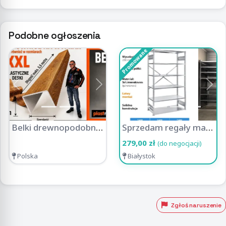
Podobne ogłoszenia
Promowane
Previous
Next
Previous
Nex
Belki drewnopodobne Plastmaker - dekoracja z charakterem
Sprzedam regały magazynowe, metalowe od 279zł (MS REGAŁY)
279,00 zł
(do negocjacji)
Polska
Białystok
Zgłoś naruszenie