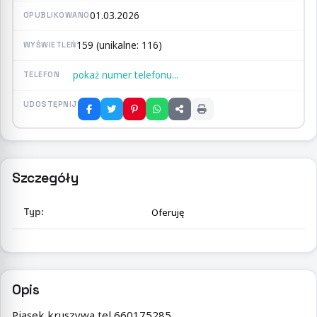
01.03.2026
OPUBLIKOWANO
159 (unikalne: 116)
WYŚWIETLEŃ
pokaż numer telefonu...
TELEFON
UDOSTĘPNIJ
Szczegóły
Typ:
Oferuję
Opis
Piasek kruszywa tel 660175285