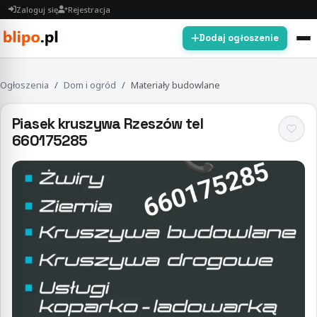
Zaloguj się
Rejestracja
Dodaj ogłoszenie
Ogłoszenia
Dom i ogród
Materiały budowlane
Piasek kruszywa Rzeszów tel
660175285