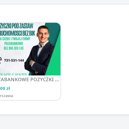
POZABANKOWE POZYCZKI POD ZABEZPIECZENIE NIERUCHOMOSCI BEZ BIK ZUS I US
00 zł
rszawa