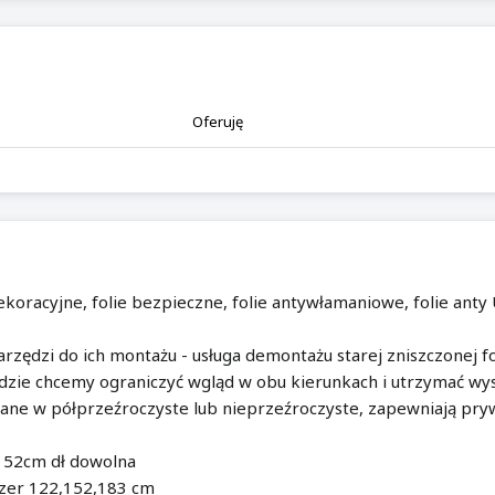
Oferuję
ekoracyjne, folie bezpieczne, folie antywłamaniowe, folie anty U
arzędzi do ich montażu - usługa demontażu starej zniszczonej fo
dzie chcemy ograniczyć wgląd w obu kierunkach i utrzymać wy
ane w półprzeźroczyste lub nieprzeźroczyste, zapewniają pryw
 152cm dł dowolna
szer 122,152,183 cm