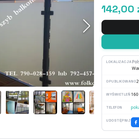
142,00 
Pol
LOKALIZACJA
Wa
2
OPUBLIKOWANO
160 
WYŚWIETLEŃ
pok
TELEFON
UDOSTĘPNIJ