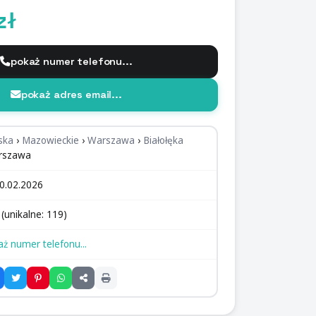
zł
pokaż numer telefonu...
pokaż adres email...
ska
›
Mazowieckie
›
Warszawa
›
Białołęka
rszawa
0.02.2026
(unikalne: 119)
aż numer telefonu...