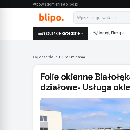
powiadomienia@blipo.pl
Usługi, Firmy
Wszystkie kategorie
Ogłoszenia
Biuro i reklama
Folie okienne Białołęka
działowe- Usługa okle