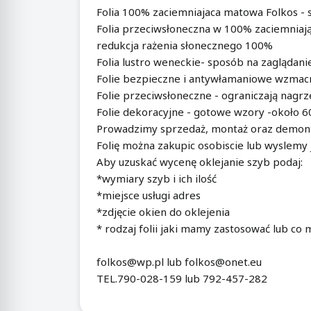
Folia 100% zaciemniajaca matowa Folkos - 
Folia przeciwsłoneczna w 100% zaciemniając
redukcja rażenia słonecznego 100%
Folia lustro weneckie- sposób na zaglądani
Folie bezpieczne i antywłamaniowe wzmacnia
Folie przeciwsłoneczne - ograniczają nagrz
Folie dekoracyjne - gotowe wzory -około 
Prowadzimy sprzedaż, montaż oraz demonta
Folię można zakupic osobiscie lub wyslemy
Aby uzuskać wycenę oklejanie szyb podaj:
*wymiary szyb i ich ilość
*miejsce usługi adres
*zdjęcie okien do oklejenia
* rodzaj folii jaki mamy zastosować lub co
folkos@wp.pl lub folkos@onet.eu
TEL.790-028-159 lub 792-457-282