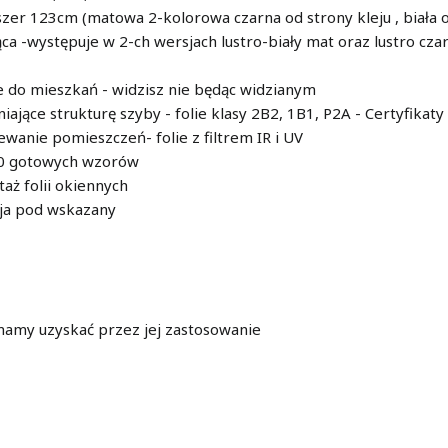
szer 123cm (matowa 2-kolorowa czarna od strony kleju , biała 
a -występuje w 2-ch wersjach lustro-biały mat oraz lustro cz
e do mieszkań - widzisz nie będąc widzianym
jące strukturę szyby - folie klasy 2B2, 1B1, P2A - Certyfikaty
ewanie pomieszczeń- folie z filtrem IR i UV
60 gotowych wzorów
ż folii okiennych
 ja pod wskazany
 mamy uzyskać przez jej zastosowanie