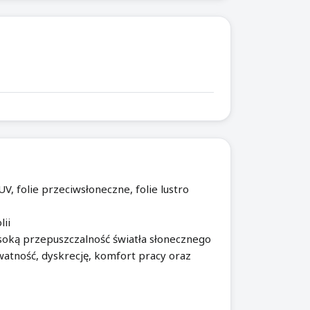
V, folie przeciwsłoneczne, folie lustro
lii
soką przepuszczalność światła słonecznego
atność, dyskrecję, komfort pracy oraz