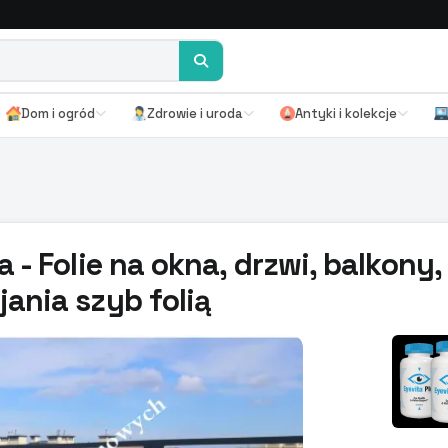
Dom i ogród
Zdrowie i uroda
Antyki i kolekcje
 - Folie na okna, drzwi, balkony,
jania szyb folią