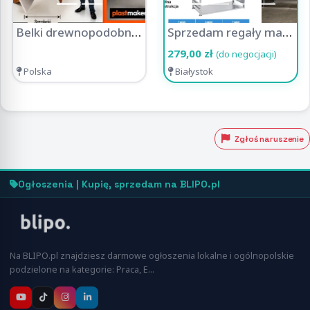
Belki drewnopodobne Plastmaker - dekoracja z charakterem
Sprzedam regały magazynowe, metalowe od 279zł (MS REGAŁY)
279,00 zł
(do negocjacji)
Polska
Białystok
Zgłoś naruszenie
Ogłoszenia | Kupię, sprzedam na BLIPO.pl
Na BLIPO.pl znajdziesz darmowe ogłoszenia lokalne i ogólnopolskie
podzielone na kategorie: Praca, E…