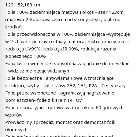
122,152,183 cm
Folia 100% zaciemniajaca matowa Folkos - szer 123cm
(matowa 2-kolorowa czarna od strony kleju , biała od
środka)
Folia przeciwsłoneczna w 100% zaciemniająca -występuje
w 2-ch wersjach lustro-biały mat oraz lustro czarny mat -
redukcja UV99%, redukcja IR 99%, redukcja rażenia
słonecznego 100%
Folia lustro weneckie- sposób na zaglądanie do mieszkań
- widzisz nie będąc widzianym
Folie bezpieczne i antywłamaniowe wzmacniające
strukturę szyby - folie klasy 2B2, 1B1, P2A - Certyfikaty
Folie przeciwsłoneczne - ograniczają nagrzewanie
pomieszczeń- folie z filtrem IR i UV
Folie dekoracyjne - gotowe wzory -około 60 gotowych
wzorów
Prowadzimy sprzedaż, montaż oraz demontaż folii
okiennych
Folię można zakupic osobiscie lub wyslemy ja pod