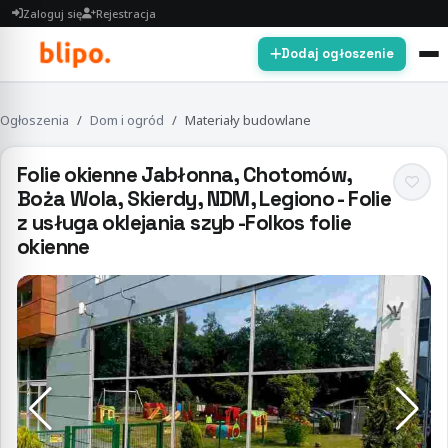
Zaloguj się
Rejestracja
Dodaj ogłoszenie
Ogłoszenia
Dom i ogród
Materiały budowlane
Folie okienne Jabłonna, Chotomów,
Boża Wola, Skierdy, NDM, Legiono - Folie
z usługa oklejania szyb -Folkos folie
okienne