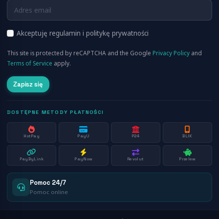
FAQ
RSS
O nas
Akceptuję regulamin i politykę prywatności
Cennik
This site is protected by reCAPTCHA and the Google
Privacy Policy
and
Aplikacja Mobilna
Terms of Service
apply.
Zapisz się
DOSTĘPNE METODY PŁATNOŚCI
HotPay
PayU
P24
BLIK
PayByLink
PayNow
Revolut
Przelew
Pomoc 24/7
Pomoc online