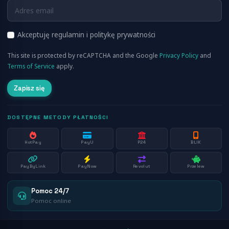
FAQ
RSS
O nas
Akceptuję regulamin i politykę prywatności
Cennik
This site is protected by reCAPTCHA and the Google
Privacy Policy
and
Aplikacja Mobilna
Terms of Service
apply.
Zapisz się
DOSTĘPNE METODY PŁATNOŚCI
HotPay
PayU
P24
BLIK
PayByLink
PayNow
Revolut
Przelew
Pomoc 24/7
Pomoc online