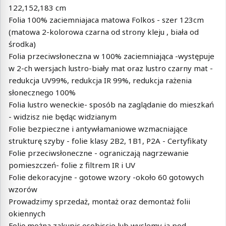
122,152,183 cm
Folia 100% zaciemniajaca matowa Folkos - szer 123cm
(matowa 2-kolorowa czarna od strony kleju , biała od
środka)
Folia przeciwsłoneczna w 100% zaciemniająca -występuje
w 2-ch wersjach lustro-biały mat oraz lustro czarny mat -
redukcja UV99%, redukcja IR 99%, redukcja rażenia
słonecznego 100%
Folia lustro weneckie- sposób na zaglądanie do mieszkań
- widzisz nie będąc widzianym
Folie bezpieczne i antywłamaniowe wzmacniające
strukturę szyby - folie klasy 2B2, 1B1, P2A - Certyfikaty
Folie przeciwsłoneczne - ograniczają nagrzewanie
pomieszczeń- folie z filtrem IR i UV
Folie dekoracyjne - gotowe wzory -około 60 gotowych
wzorów
Prowadzimy sprzedaż, montaż oraz demontaż folii
okiennych
Folię można zakupic osobiscie lub wyslemy ja pod