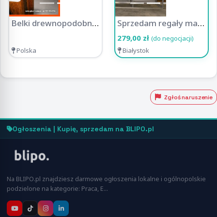
Belki drewnopodobne Plastmaker - dekoracja z charakterem
Sprzedam regały magazynowe, metalowe od 279zł (MS REGAŁY)
279,00 zł
(do negocjacji)
Polska
Białystok
Zgłoś naruszenie
Ogłoszenia | Kupię, sprzedam na BLIPO.pl
Na BLIPO.pl znajdziesz darmowe ogłoszenia lokalne i ogólnopolskie
podzielone na kategorie: Praca, E…