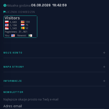
06.08.2026 18:42:59
Aktualna godzina:
LICZNIK ODWIEDZIN
MOJE KONTO
Zaloguj się
MAPA STRONY
Rejestracja
Home
INFORMACJE
Ogłoszenia
Polityka prywatności
Dodaj ogłoszenie
NEWSLETTER
Regulamin
Blog
Najlepsze okazje prosto na Twój e-mail
Kontakt
Adres email
Info