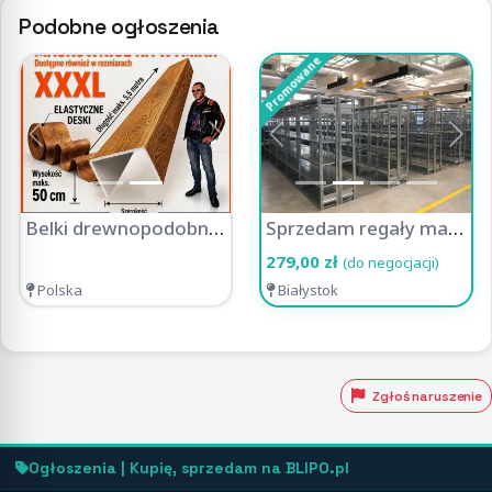
Podobne ogłoszenia
Promowane
Previous
Next
Previous
Nex
Belki drewnopodobne Plastmaker - dekoracja z charakterem
Sprzedam regały magazynowe, metalowe od 279zł (MS REGAŁY)
279,00 zł
(do negocjacji)
Polska
Białystok
Zgłoś naruszenie
Ogłoszenia | Kupię, sprzedam na BLIPO.pl