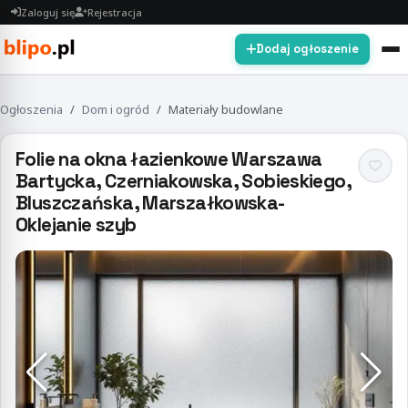
Zaloguj się
Rejestracja
Dodaj ogłoszenie
Ogłoszenia
Dom i ogród
Materiały budowlane
Folie na okna łazienkowe Warszawa
Bartycka, Czerniakowska, Sobieskiego,
Bluszczańska, Marszałkowska-
Oklejanie szyb