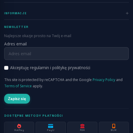
Home
INFORMACJE
Ogłoszenia
Polityka prywatności
Dodaj ogłoszenie
NEWSLETTER
Regulamin
Blog
Najlepsze okazje prosto na Twój e-mail
Kontakt
Adres email
Info
FAQ
RSS
O nas
Akceptuję regulamin i politykę prywatności
Cennik
This site is protected by reCAPTCHA and the Google
Privacy Policy
and
Aplikacja Mobilna
Terms of Service
apply.
Zapisz się
DOSTĘPNE METODY PŁATNOŚCI
HotPay
PayU
P24
BLIK