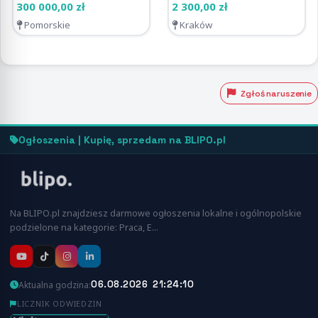
300 000,00 zł
2 300,00 zł
Pomorskie
Kraków
Zgłoś naruszenie
Ogłoszenia | Kupię, sprzedam na BLIPO.pl
Na BLIPO.pl znajdziesz darmowe ogłoszenia lokalne i ogólnopolskie
podzielone na kategorie: Praca, E…
06.08.2026 21:24:11
Aktualna godzina:
LICZNIK ODWIEDZIN