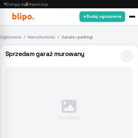
Zaloguj się
Rejestracja
Dodaj ogłoszenie
Ogłoszenia
Nieruchomości
Garaże i parkingi
Sprzedam garaż murowany
No photo