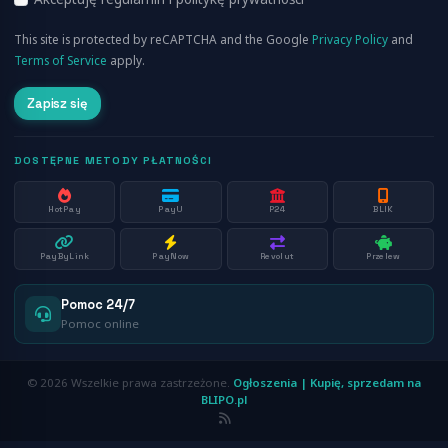
Cennik
This site is protected by reCAPTCHA and the Google
Privacy Policy
and
Aplikacja Mobilna
Terms of Service
apply.
Zapisz się
DOSTĘPNE METODY PŁATNOŚCI
HotPay
PayU
P24
BLIK
PayByLink
PayNow
Revolut
Przelew
Pomoc 24/7
Pomoc online
© 2026 Wszelkie prawa zastrzeżone.
Ogłoszenia | Kupię, sprzedam na
BLIPO.pl