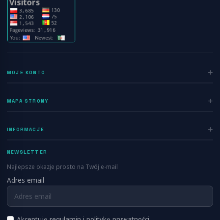
MOJE KONTO
Zaloguj się
MAPA STRONY
Rejestracja
Home
INFORMACJE
Ogłoszenia
Polityka prywatności
Dodaj ogłoszenie
NEWSLETTER
Regulamin
Blog
Najlepsze okazje prosto na Twój e-mail
Kontakt
Adres email
Info
FAQ
RSS
O nas
Akceptuję regulamin i politykę prywatności