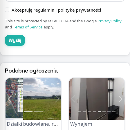
Akceptuję regulamin i politykę prywatności
This site is protected by reCAPTCHA and the Google
Privacy Policy
and
Terms of Service
apply.
Wyślij
Podobne ogłoszenia
Previous
Next
Previous
Nex
Działki budowlane, rekreacyjne cena za 1 parcele. 426 od 1 do 8
Wynajem